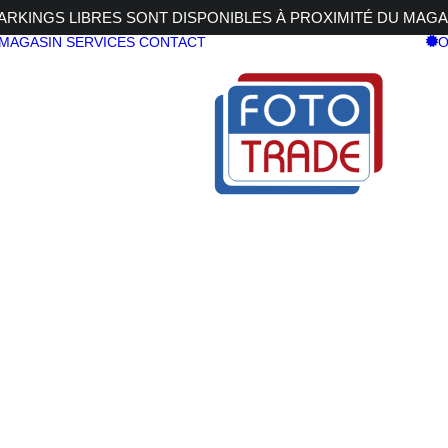
RKINGS LIBRES SONT DISPONIBLES À PROXIMITÉ DU MAGA
 MAGASIN
SERVICES
CONTACT
O
 24-105 4L IS USM
S R5 II + RF 24-105 4L IS USM
CANON EOS
RF 24-105 4