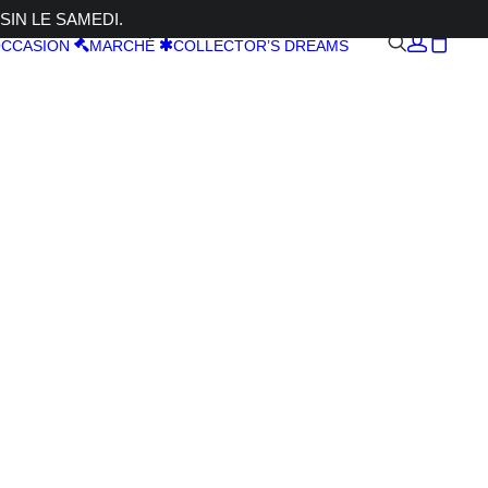
SIN LE SAMEDI.
CCASION
MARCHÉ
COLLECTOR’S DREAMS
 R5 II +
L IS