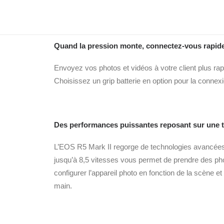
7,5im./s tout en réalisant des vidéos Full HD
Quand la pression monte, connectez-vous rapi
Envoyez vos photos et vidéos à votre client plus ra
Choisissez un grip batterie en option pour la conne
Des performances puissantes reposant sur une t
L’EOS R5 Mark II regorge de technologies avancées, 
jusqu’à 8,5 vitesses vous permet de prendre des ph
configurer l’appareil photo en fonction de la scène et
main.