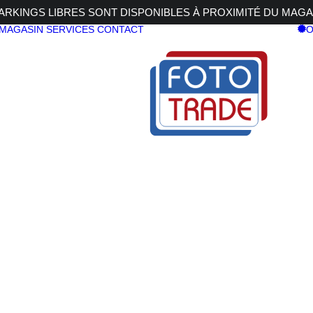
RKINGS LIBRES SONT DISPONIBLES À PROXIMITÉ DU MAGA
 MAGASIN
SERVICES
CONTACT
O
y
S R5 II Body
CANON EOS
Body