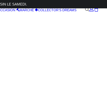
SIN LE SAMEDI.
CCASION
MARCHÉ
COLLECTOR’S DREAMS
 R5 II