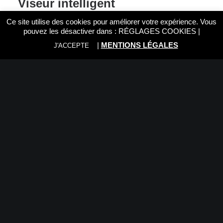
Viseur intelligent
Ce site utilise des cookies pour améliorer votre expérience. Vous
Visualisez tous les éléments de votre photo d’un bord à
pouvez les désactiver dans :
RÉGLAGES COOKIES
|
l’autre du cadre grâce aux réglages de prise de vue qui
|
MENTIONS LÉGALES
J'ACCEPTE
s’affichent instantanément et au viseur intelligent à
couverture quasi intégrale. Prenez des clichés plus
discrètement en mode continu silencieux à 3 im./s.
Écran LCD orientable doté
du mode Visée par l’écran
Explorez des angles créatifs de prise de vue et effectuez
vos réglages de façon intuitive grâce à l’écran tactile
Clear View LCD II orientable de 7,7 cm. Composez vos
images et photographiez des scènes d’action depuis un
autre point de vue grâce à la prise de vue en continu de la
Visée par l’écran avec le système autofocus CMOS Dual