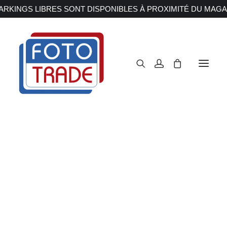
RKINGS LIBRES SONT DISPONIBLES À PROXIMITÉ DU MAGA
APPAREILS PHOTOS
Reflex
Hybride
Compact
Moyen format
OBJECTIFS
Canon
Nikon
Fujifilm
Sony
Irix
Olympus M.ZUIKO
Laowa