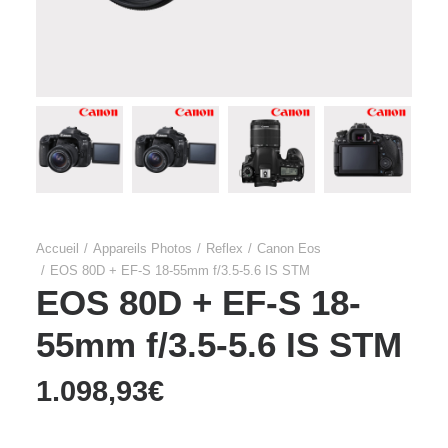
Accueil
Appareils Photos
Reflex
Canon Eos
EOS 80D + EF-S 18-55mm f/3.5-5.6 IS STM
EOS 80D + EF-S 18-
55mm f/3.5-5.6 IS STM
1.098,93
€