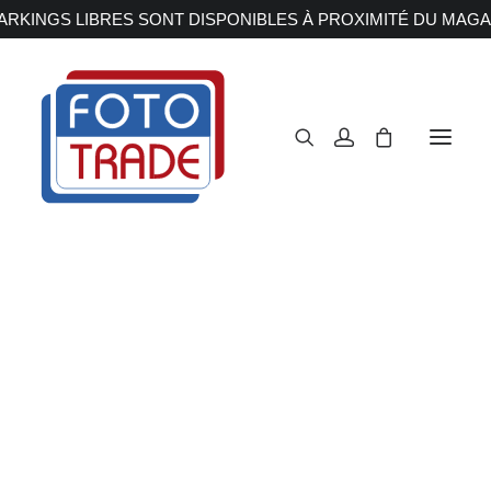
RKINGS LIBRES SONT DISPONIBLES À PROXIMITÉ DU MAGA
APPAREILS PHOTOS
Reflex
Hybride
Compact
Moyen format
OBJECTIFS
Canon
Nikon
Fujifilm
Sony
Irix
Olympus M.ZUIKO
Laowa