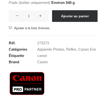
Poids (boîtier uniquement)
Environ 540 g
quantité
Ajouter au panier
de
CANON
Ajouter à la liste d’envies
EOS
77D
Réf.
273273
BODY
Catégories
Appareils Photos
,
Reflex
,
Canon Eos
Étiquette
canon
Brand
Canon