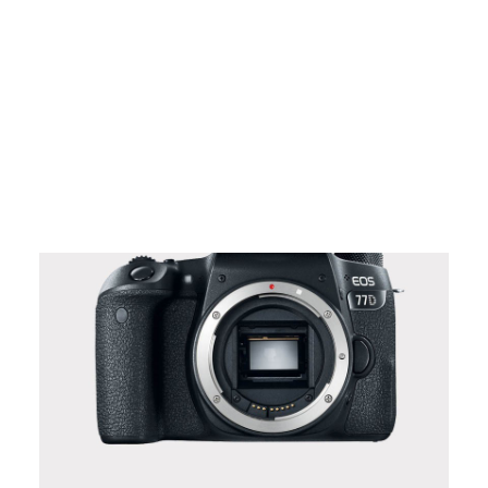
Films Couleur
Films Noir et Blanc
Appareil compact