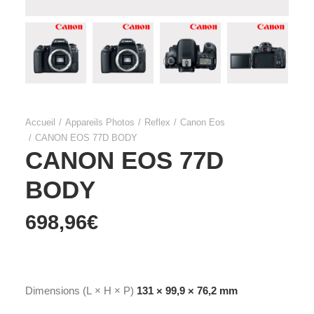
Accueil
Appareils Photos
Reflex
Canon Eos
CANON EOS 77D BODY
CANON EOS 77D
BODY
698,96
€
Dimensions (L × H × P)
131 × 99,9 × 76,2 mm