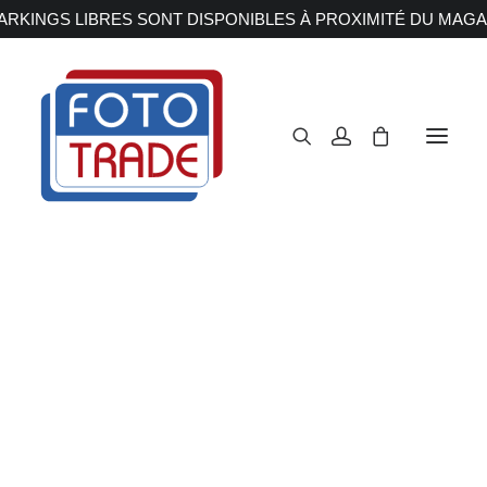
RKINGS LIBRES SONT DISPONIBLES À PROXIMITÉ DU MAGA
APPAREILS PHOTOS
Reflex
Hybride
Compact
Moyen format
OBJECTIFS
Canon
Nikon
Fujifilm
Sony
Irix
Olympus M.ZUIKO
Laowa