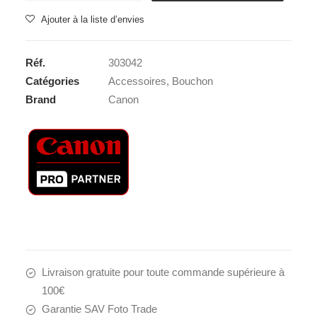
CANON
Ajouter à la liste d’envies
E-
52
Réf.
303042
II
Catégories
Accessoires
,
Bouchon
Brand
Canon
Livraison gratuite pour toute commande supérieure à
100€
Garantie SAV Foto Trade