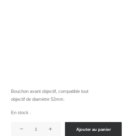
Films Couleur
Films Noir et Blanc
Appareil compact
Accueil
Accessoires
Bouchon
CANON E-52 II
CANON E-52 II
9,90
€
Bouchon avant objectif, compatible tout
objectif de diamètre 52mm.
En stock .
quantité
Ajouter au panier
de