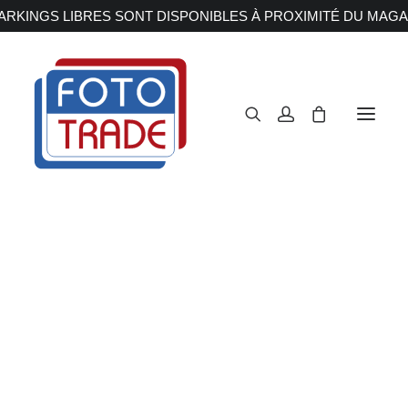
RKINGS LIBRES SONT DISPONIBLES À PROXIMITÉ DU MAGA
APPAREILS PHOTOS
Reflex
Hybride
Compact
Moyen format
OBJECTIFS
Canon
Nikon
Fujifilm
Sony
Irix
Olympus M.ZUIKO
Laowa