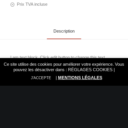
Prix TVA incluse
Description
I am text block. Click edit button to change this text.
Lorem ipsum dolor sit amet, consectetur adipiscing elit.
Ce site utilise des cookies pour améliorer votre expérience. Vous
Ut elit tellus, luctus nec ullamcorper mattis, pulvinar
pouvez les désactiver dans :
RÉGLAGES COOKIES
|
dapibus leo.
|
MENTIONS LÉGALES
J'ACCEPTE
Nous vous recommandons: