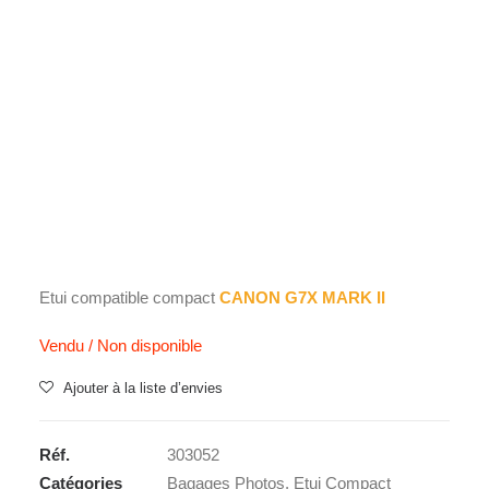
Films Couleur
Films Noir et Blanc
Appareil compact
Accueil
Bagages Photos
Etui Compact
DCC-1880
DCC-1880
35,01
€
Etui compatible compact
CANON G7X MARK II
Vendu / Non disponible
Ajouter à la liste d’envies
Réf.
303052
Catégories
Bagages Photos
,
Etui Compact