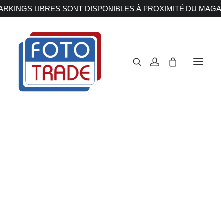
RKINGS LIBRES SONT DISPONIBLES À PROXIMITÉ DU MAGA
APPAREILS PHOTOS
Reflex
Hybride
Compact
Moyen format
OBJECTIFS
Canon
Nikon
Fujifilm
Sony
Irix
Olympus M.ZUIKO
DCC-1880
Laowa