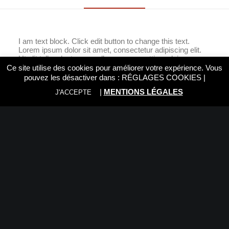
I am text block. Click edit button to change this text.
Lorem ipsum dolor sit amet, consectetur adipiscing elit.
Ut elit tellus, luctus nec ullamcorper mattis, pulvinar
dapibus leo.
Ce site utilise des cookies pour améliorer votre expérience. Vous
pouvez les désactiver dans :
RÉGLAGES COOKIES
|
|
MENTIONS LÉGALES
J'ACCEPTE
Nous vous recommandons:
Rien trouvé.