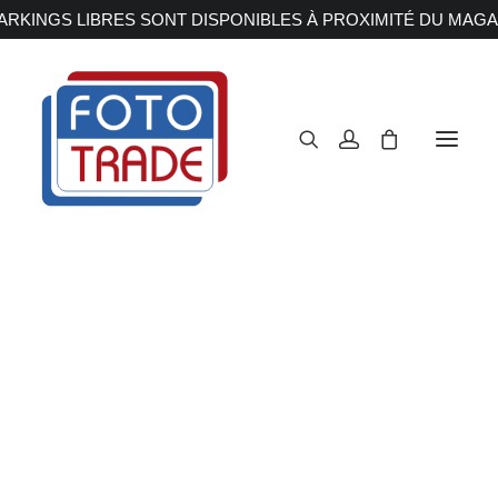
RKINGS LIBRES SONT DISPONIBLES À PROXIMITÉ DU MAGA
APPAREILS PHOTOS
Reflex
Hybride
Compact
Moyen format
OBJECTIFS
Canon
Nikon
Fujifilm
Sony
Irix
Olympus M.ZUIKO
Laowa