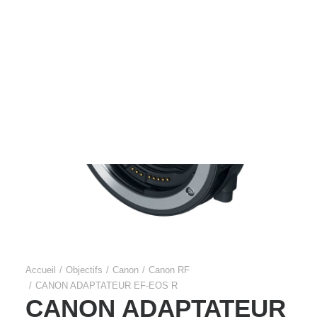
Films Couleur
Films Noir et Blanc
Appareil compact
Accueil
Objectifs
Canon
Canon RF
CANON ADAPTATEUR EF-EOS R
CANON ADAPTATEUR