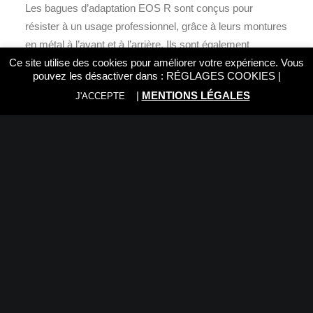
Les bagues d’adaptation EOS R sont conçus pour
résister à un usage professionnel, grâce à leurs montures
en métal à l’avant et à l’arrière. Ils sont également
étanches à la poussière et à l’humidité, de sorte que vous
Ce site utilise des cookies pour améliorer votre expérience. Vous
pouvez les désactiver dans :
RÉGLAGES COOKIES
|
puissiez capturer vos scènes même dans les conditions
|
MENTIONS LÉGALES
J'ACCEPTE
les plus difficiles.
Taillé pour la performance
Attendez-vous à ce que vos objectifs fonctionnent de la
même manière qu’avec les reflex EOS : même
performances exceptionnelles et même qualité
supérieure.
Concevoir l’excellence
Les ingénieurs de Canon ont développé des bagues
d’adaptation du système EOS R pour conserver la
compatibilité, la qualité et les performances lors de la