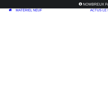
NOMBREUX PA
MATÉRIEL NEUF
ACTUS
LE
APPAREILS
PHOTOS
Reflex
Hybride
3T-35
Compact
Moyen format
Accueil
Trépieds
Trépied
Sirui
3T-35
OBJECTIFS
Canon
Nikon
Fujifilm
Sony
Irix
Olympus
M.ZUIKO
Laowa
Panasonic