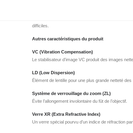
Tropicalisation
La conception haut de gamme de cet objectif le protè
difficiles.
Autres caractéristiques du produit
VC (Vibration Compensation)
Le stabilisateur d’image VC produit des images nettes
LD (Low Dispersion)
Élément de lentille pour une plus grande netteté des
Système de verrouillage du zoom (ZL)
Évite l’allongement involontaire du fût de l’objectif.
Verre XR (Extra Refractive Index)
Un verre spécial pourvu d’un indice de réfraction p