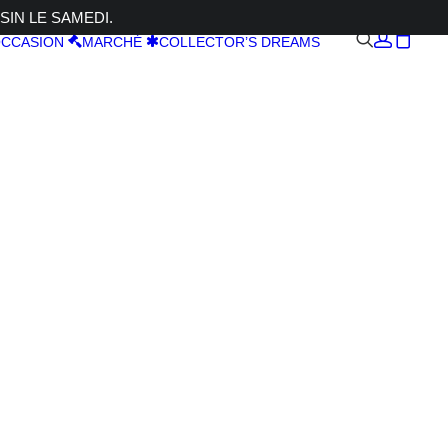
SIN LE SAMEDI.
CCASION
MARCHÉ
COLLECTOR’S DREAMS
300 3.5-
PZD