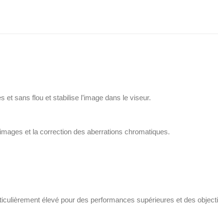
ge des éclaboussure et de l’humidité. Cet objectif convient donc à une
 et sans flou et stabilise l’image dans le viseur.
 images et la correction des aberrations chromatiques.
articulièrement élevé pour des performances supérieures et des object