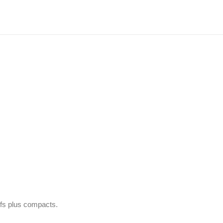
 utilisation en extérieur dans des conditions
ifs plus compacts.