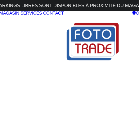
RKINGS LIBRES SONT DISPONIBLES À PROXIMITÉ DU MAGA
 MAGASIN
SERVICES
CONTACT
O
3 Di VC PZD
i VC PZD
TAMRON 28-
6.3 Di VC 