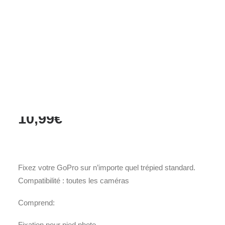
Films Couleur
Films Noir et Blanc
Appareil compact
Accueil
Accessoires
Tripod mounts (Fixation pour trépied)
Tripod mounts
(Fixation pour trépied)
10,99
€
Fixez votre GoPro sur n’importe quel trépied standard.
Compatibilité : toutes les caméras
Comprend:
Fixation pour pied photo