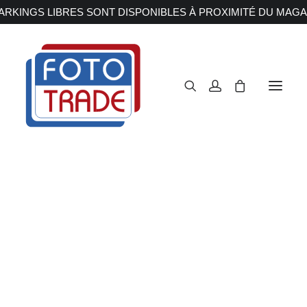
RKINGS LIBRES SONT DISPONIBLES À PROXIMITÉ DU MAGA
APPAREILS PHOTOS
Reflex
Hybride
Compact
Moyen format
OBJECTIFS
Canon
Nikon
Fujifilm
Sony
Irix
Tripod mounts
Olympus M.ZUIKO
Laowa