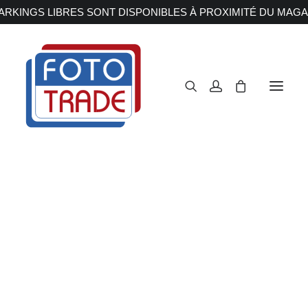
RKINGS LIBRES SONT DISPONIBLES À PROXIMITÉ DU MAGA
APPAREILS PHOTOS
Reflex
Hybride
Compact
Moyen format
OBJECTIFS
Canon
Nikon
Fujifilm
Sony
Irix
Olympus M.ZUIKO
Laowa