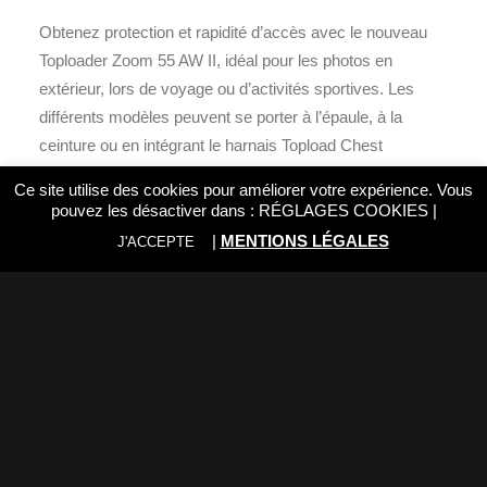
Obtenez protection et rapidité d’accès avec le nouveau
Toploader Zoom 55 AW II, idéal pour les photos en
extérieur, lors de voyage ou d’activités sportives. Les
différents modèles peuvent se porter à l’épaule, à la
ceinture ou en intégrant le harnais Topload Chest
Harness. Même en basse température, les curseurs des
Ce site utilise des cookies pour améliorer votre expérience. Vous
fermetures éclairs sont flexibles et faciles à saisir. Le
pouvez les désactiver dans :
RÉGLAGES COOKIES
|
revêtement intérieur gris, brillant et lumineux apporte une
|
MENTIONS LÉGALES
J'ACCEPTE
plus grande visibilité. Avec la housse intégrée All Weather
Cover™ protégeant des intempéries et la poche
extérieure zippée et spacieuse, le Toplaoder Zoom 55 AW
II offre une solution fonctionnelle pour les amateurs photo.