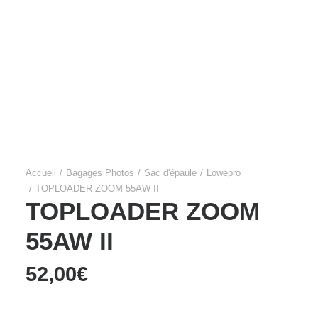
Films Couleur
Films Noir et Blanc
Appareil compact
Accueil
Bagages Photos
Sac d'épaule
Lowepro
TOPLOADER ZOOM 55AW II
TOPLOADER ZOOM
55AW II
52,00
€