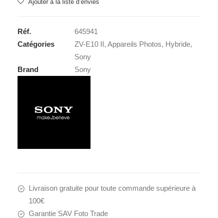
Ajouter à la liste d’envies
ZV-
E10
Réf.
645941
II
Catégories
ZV-E10 II
,
Appareils Photos
,
Hybride
,
BODY
Sony
Brand
Sony
Livraison gratuite pour toute commande supérieure à
100€
Garantie SAV Foto Trade