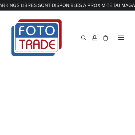
RKINGS LIBRES SONT DISPONIBLES À PROXIMITÉ DU MAGA
APPAREILS PHOTOS
Reflex
Hybride
Compact
Moyen format
OBJECTIFS
Canon
Nikon
Fujifilm
Sony
Irix
Olympus M.ZUIKO
Laowa