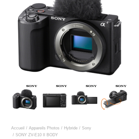
Accueil
Appareils Photos
Hybride
Sony
SONY ZV-E10 II BODY