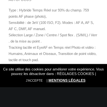
Type : Hybride Temps Réel sur 93% du champ. 759
points AF phase (photo),
Sensibilité : de 3eV (100 ISO, F2). Modes : AF A, AF S,
AF C, DMF, AF manuel.
Sélection Large / Zone / Centre / Spot flex . (S/M/L) / Verr
. de la mise au point .
Tracking tactile et EyeAF en Temps réel Photo et vidéo :
Humains, Animaux et Oiseaux, Transition de point vidéo,
tactile et touch pad.
Bracketing de mise au point : Focus stacking
Ce site utilise des cookies pour améliorer votre expérience. Vous
pouvez les désactiver dans :
RÉGLAGES COOKIES
|
EXPOSITION / PRISE DE VUE
|
MENTIONS LÉGALES
J'ACCEPTE
Mesure : TTL, Multi zones / centrale / Spot. Bracketing :
sur 3, 5 et 9 vues, avec retardateur. Obturateur Photo :
électronique 1/8 000s à 30s, Bulb, synchro flash jusqu’à
1/30s Obturateur Vidéo 1/8 000s à 1s.