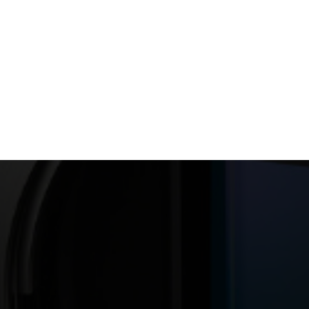
Films Couleur
SONY ZV-E10 II BODY
Films Noir et Blanc
Appareil compact