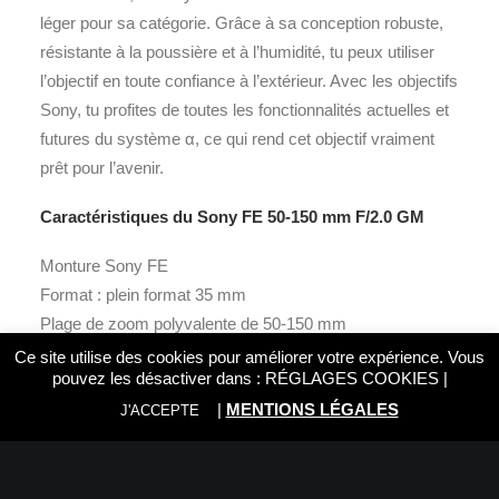
léger pour sa catégorie. Grâce à sa conception robuste,
résistante à la poussière et à l’humidité, tu peux utiliser
l’objectif en toute confiance à l’extérieur. Avec les objectifs
Sony, tu profites de toutes les fonctionnalités actuelles et
futures du système α, ce qui rend cet objectif vraiment
prêt pour l’avenir.
Caractéristiques du Sony FE 50-150 mm F/2.0 GM
Monture Sony FE
Format : plein format 35 mm
Plage de zoom polyvalente de 50-150 mm
Grande ouverture f/2.0
Ce site utilise des cookies pour améliorer votre expérience. Vous
pouvez les désactiver dans :
RÉGLAGES COOKIES
|
Lamelles du diaphragme : 11
|
MENTIONS LÉGALES
Conception optique : 19 éléments en 17 groupes
J'ACCEPTE
Distance minimale de mise au point : 40 (W) – 74 (T) cm
Taille du filtre : 95 mm
Dimensions : 102,8 x 200 mm