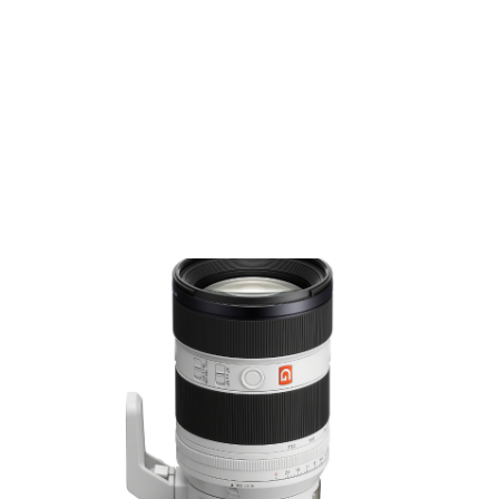
Films Couleur
Films Noir et Blanc
Appareil compact