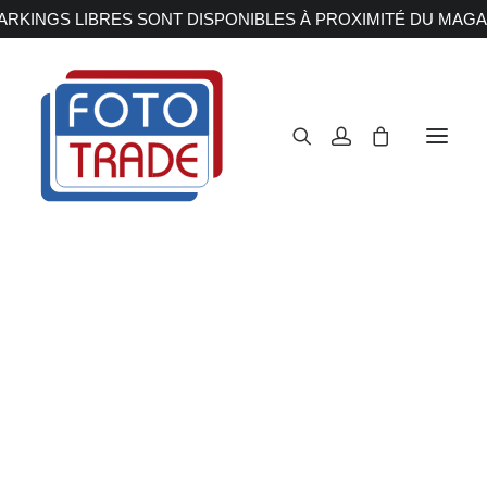
RKINGS LIBRES SONT DISPONIBLES À PROXIMITÉ DU MAGA
APPAREILS PHOTOS
Reflex
Hybride
Compact
Moyen format
OBJECTIFS
Canon
Nikon
Fujifilm
Sony
Irix
Olympus M.ZUIKO
Laowa