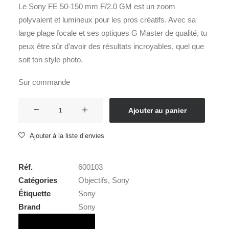
Le Sony FE 50-150 mm F/2.0 GM est un zoom
polyvalent et lumineux pour les pros créatifs. Avec sa
large plage focale et ses optiques G Master de qualité, tu
peux être sûr d’avoir des résultats incroyables, quel que
soit ton style photo.
Sur commande
quantité
Ajouter au panier
de
SONY
Ajouter à la liste d’envies
SEL
50-
Réf.
600103
150mm
Catégories
Objectifs
,
Sony
f2,0
Étiquette
Sony
GM
Brand
Sony