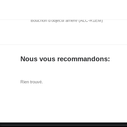
Pare-soleil (ALC-SH166)
Bouchon d’objectif avant (ALC-F49S)
Bouchon d’objectif arrière (ALC-R1EM)
Nous vous recommandons:
Rien trouvé.