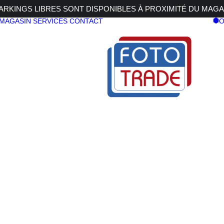
RKINGS LIBRES SONT DISPONIBLES À PROXIMITÉ DU MAGA
 MAGASIN
SERVICES
CONTACT
O
G
SONY SEL
2,5 G