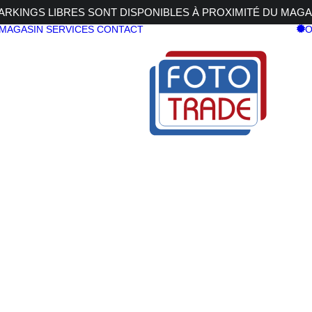
RKINGS LIBRES SONT DISPONIBLES À PROXIMITÉ DU MAGA
 MAGASIN
SERVICES
CONTACT
O
SONY SEL 3
569,00
€