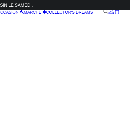
SIN LE SAMEDI.
CCASION
MARCHÉ
COLLECTOR’S DREAMS
5 1,8F