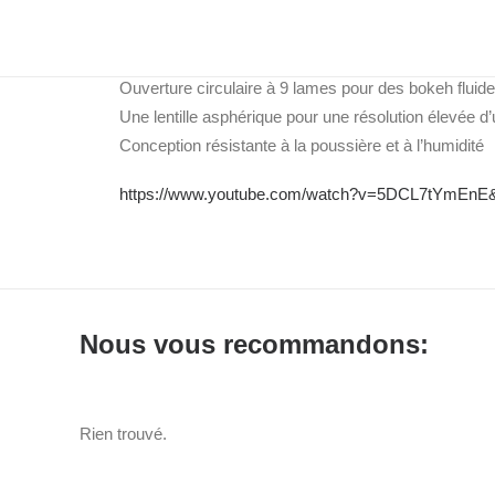
Objectif de haute qualité standard avec ouverture ra
Suivi AF silencieux et fiable, pour les vidéos et les 
Ouverture circulaire à 9 lames pour des bokeh fluid
Une lentille asphérique pour une résolution élevée d’
Conception résistante à la poussière et à l’humidité
https://www.youtube.com/watch?v=5DCL7tYmEnE&
Nous vous recommandons:
Rien trouvé.