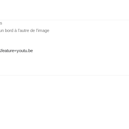
pide de F1.8
photos
es
un bord à l’autre de l’image
feature=youtu.be