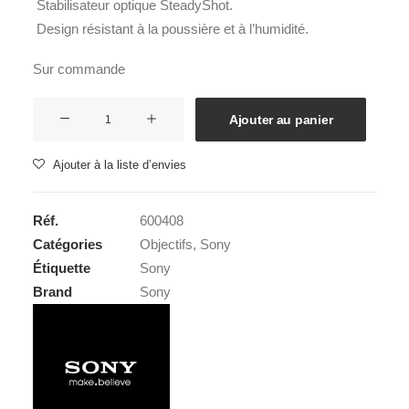
Stabilisateur optique SteadyShot.
Design résistant à la poussière et à l’humidité.
Sur commande
quantité
Ajouter au panier
de
SONY
Ajouter à la liste d’envies
SEL
24-
Réf.
600408
70
Catégories
Objectifs
,
Sony
4,0
Étiquette
Sony
FE
Brand
Sony
Z
OSS
VARIO
TESSAR