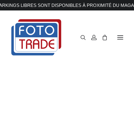
RKINGS LIBRES SONT DISPONIBLES À PROXIMITÉ DU MAGA
APPAREILS PHOTOS
Reflex
Hybride
Compact
Moyen format
OBJECTIFS
Canon
Nikon
Fujifilm
Sony
Irix
Olympus M.ZUIKO
Laowa