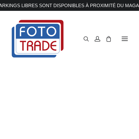
RKINGS LIBRES SONT DISPONIBLES À PROXIMITÉ DU MAGA
APPAREILS PHOTOS
Reflex
Hybride
Compact
Moyen format
OBJECTIFS
Canon
Nikon
Fujifilm
Sony
Irix
Olympus M.ZUIKO
Laowa