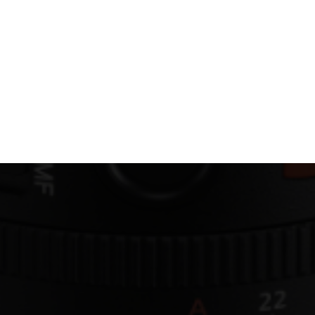
Films Couleur
Films Noir et Blanc
Appareil compact