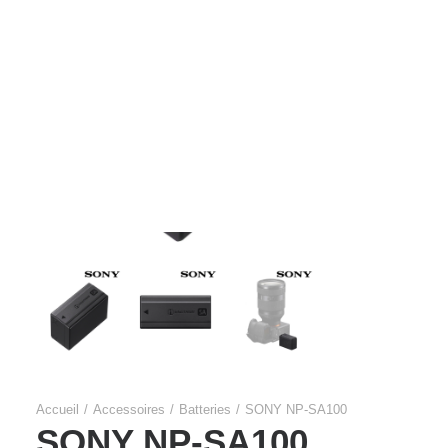
Films Couleur
Films Noir et Blanc
Appareil compact
Accueil
Accessoires
Batteries
SONY NP-SA100
SONY NP-SA100