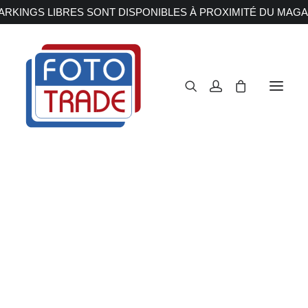
RKINGS LIBRES SONT DISPONIBLES À PROXIMITÉ DU MAGA
APPAREILS PHOTOS
Reflex
Hybride
Compact
Moyen format
OBJECTIFS
Canon
Nikon
Fujifilm
Sony
Irix
Olympus M.ZUIKO
Laowa