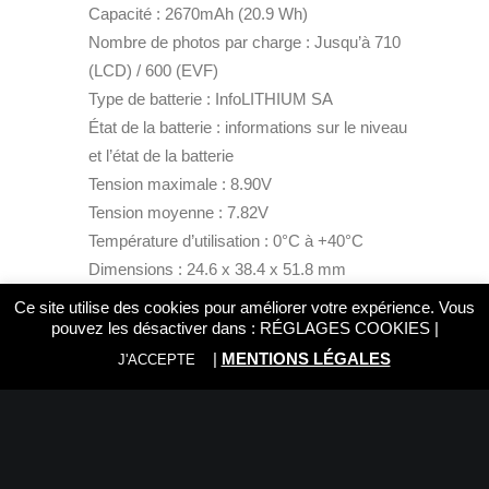
Capacité : 2670mAh (20.9 Wh)
Nombre de photos par charge : Jusqu’à 710
(LCD) / 600 (EVF)
Type de batterie : InfoLITHIUM SA
État de la batterie : informations sur le niveau
et l’état de la batterie
Tension maximale : 8.90V
Tension moyenne : 7.82V
Température d’utilisation : 0°C à +40°C
Dimensions : 24.6 x 38.4 x 51.8 mm
Poids : 89g
Ce site utilise des cookies pour améliorer votre expérience. Vous
pouvez les désactiver dans :
RÉGLAGES COOKIES
|
Contenu de la boîte
|
MENTIONS LÉGALES
J'ACCEPTE
Batterie Sony NP-SA100
Informations sur le responsable au sein de
l’UE (GPSR)