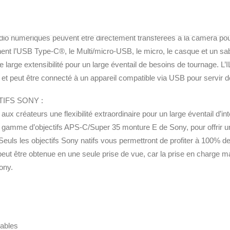
e la poignée XLR dans la version kit ou en accessoire en option) per
o numériques peuvent être directement transférées à la caméra pour 
nt l’USB Type-C®, le Multi/micro-USB, le micro, le casque et un sabo
une large extensibilité pour un large éventail de besoins de tournage
 peut être connecté à un appareil compatible via USB pour servir
IFS SONY :
aux créateurs une flexibilité extraordinaire pour un large éventail d’
a gamme d’objectifs APS-C/Super 35 monture E de Sony, pour offrir
Seuls les objectifs Sony natifs vous permettront de profiter à 100% d
peut être obtenue en une seule prise de vue, car la prise en charge ma
ony.
eables