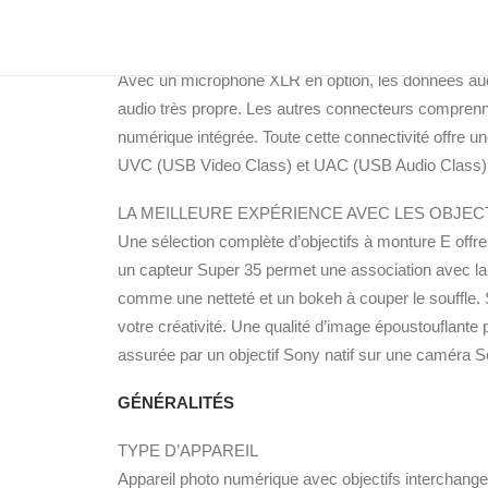
HAUTEMENT POLYVALENTE :
Les deux entrées audio XLR (disponibles au niveau d
Avec un microphone XLR en option, les données audi
audio très propre. Les autres connecteurs comprenne
numérique intégrée. Toute cette connectivité offre 
UVC (USB Video Class) et UAC (USB Audio Class) et
LA MEILLEURE EXPÉRIENCE AVEC LES OBJECT
Une sélection complète d’objectifs à monture E offre 
un capteur Super 35 permet une association avec l
comme une netteté et un bokeh à couper le souffle. 
votre créativité. Une qualité d’image époustouflante 
assurée par un objectif Sony natif sur une caméra S
GÉNÉRALITÉS
TYPE D’APPAREIL
Appareil photo numérique avec objectifs interchang