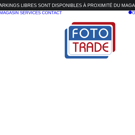
RKINGS LIBRES SONT DISPONIBLES À PROXIMITÉ DU MAGA
 MAGASIN
SERVICES
CONTACT
O
NY FX30B
SONY FX3
2.199,00
€