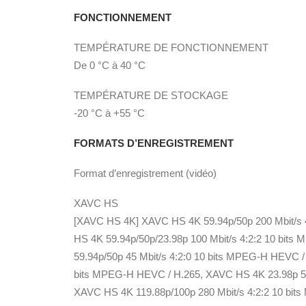
FONCTIONNEMENT
TEMPÉRATURE DE FONCTIONNEMENT
De 0 °C à 40 °C
TEMPÉRATURE DE STOCKAGE
-20 °C à +55 °C
FORMATS D’ENREGISTREMENT
Format d’enregistrement (vidéo)
XAVC HS
[XAVC HS 4K] XAVC HS 4K 59.94p/50p 200 Mbit/s 
HS 4K 59.94p/50p/23.98p 100 Mbit/s 4:2:2 10 bit
59.94p/50p 45 Mbit/s 4:2:0 10 bits MPEG-H HEVC /
bits MPEG-H HEVC / H.265, XAVC HS 4K 23.98p 50
XAVC HS 4K 119.88p/100p 280 Mbit/s 4:2:2 10 bit