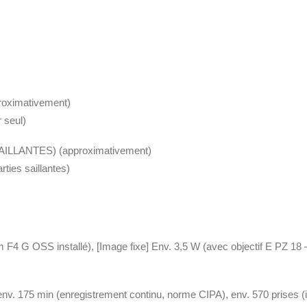
ximativement)
r seul)
ILLANTES) (approximativement)
ties saillantes)
m F4 G OSS installé), [Image fixe] Env. 3,5 W (avec objectif E PZ 1
nv. 175 min (enregistrement continu, norme CIPA), env. 570 prises 