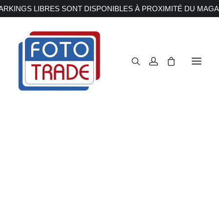
RKINGS LIBRES SONT DISPONIBLES À PROXIMITÉ DU MAGA
APPAREILS PHOTOS
Reflex
Hybride
Compact
Moyen format
OBJECTIFS
Canon
Nikon
Fujifilm
Sony
Irix
Olympus M.ZUIKO
Laowa