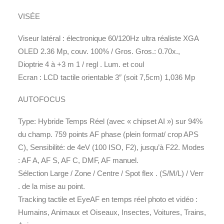
VISÉE
Viseur latéral : électronique 60/120Hz ultra réaliste XGA
OLED 2.36 Mp, couv. 100% / Gros. Gros.: 0.70x.,
Dioptrie 4 à +3 m 1 / regl . Lum. et coul
Ecran : LCD tactile orientable 3″ (soit 7,5cm) 1,036 Mp
AUTOFOCUS
Type: Hybride Temps Réel (avec « chipset AI ») sur 94%
du champ. 759 points AF phase (plein format/ crop APS
C), Sensibilité: de 4eV (100 ISO, F2), jusqu’à F22. Modes
: AF A, AF S, AF C, DMF, AF manuel.
Sélection Large / Zone / Centre / Spot flex . (S/M/L) / Verr
. de la mise au point.
Tracking tactile et EyeAF en temps réel photo et vidéo :
Humains, Animaux et Oiseaux, Insectes, Voitures, Trains,