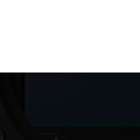
Films Couleur
Accueil
Appareils Photos
Hybride
Sony
Films Noir et Blanc
Appareil compact
SONY ALPHA 7C II Body Noir