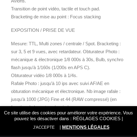
Avions.
Transition de point vidéo, tactile et touch pad.
Bracketing de mise au point : Focus stacking
EXPOSITION / PRISE DE VUE
Mesure: TTL, Multi zones / centrale / Spot. Bracketing :
sur 3, 5 et 9 vues, avec retardateur. Obturateur Photo :
mécanique & électronique 1/8 000s à 30s, Bulb, synchro
flash jusqu’à 1/160s (1/200s en APS C).
Obturateur vidéo 1/8 000s à 1/4s.
Rafale Photo : jusqu’à 10 ips avec suivi AF/AE en
obturation mécanique et électronique. Nb image rafale :
jusqu’à 1000 (JPG) Fine et 44 (RAW compressé) (en
fonction de la carte mémoire)
Ce site utilise des cookies pour améliorer votre expérience. Vous
pouvez les désactiver dans :
RÉGLAGES COOKIES
|
ENREGISTREMENT VIDEO
|
MENTIONS LÉGALES
J'ACCEPTE
Autofocus : disponible dans tous les modes 4K (selon