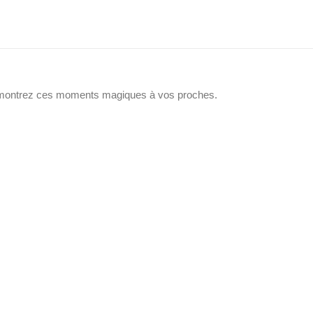
âce aux molettes avant/arrière et au menu entièrement
 main plus confortable en usage intensif.”
et montrez ces moments magiques à vos proches.