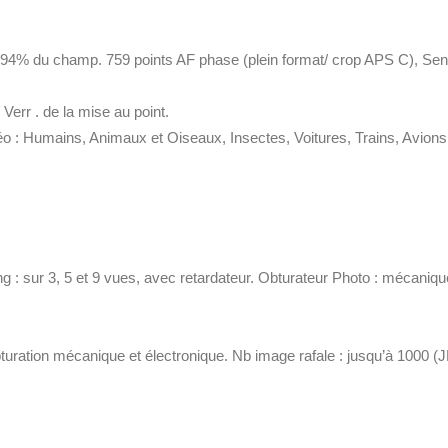
94% du champ. 759 points AF phase (plein format/ crop APS C), Sensi
 Verr . de la mise au point.
éo : Humains, Animaux et Oiseaux, Insectes, Voitures, Trains, Avions
ng : sur 3, 5 et 9 vues, avec retardateur. Obturateur Photo : mécaniq
bturation mécanique et électronique. Nb image rafale : jusqu’à 1000 