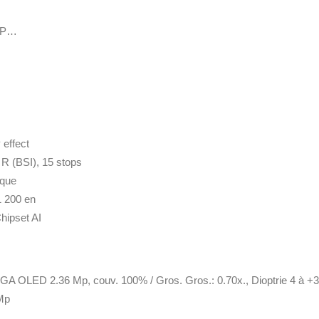
FTP…
 effect
R (BSI), 15 stops
ique
1 200 en
hipset AI
e XGA OLED 2.36 Mp, couv. 100% / Gros. Gros.: 0.70x., Dioptrie 4 à +3 
 Mp