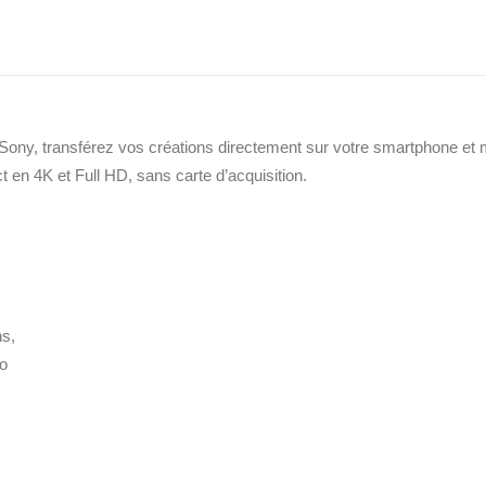
rces de la photographie. Contrôlez votre appareil photo sans effort gr
ons de prise de vue. Un grip externe (en option) permet une prise en
e Sony, transférez vos créations directement sur votre smartphone 
 en 4K et Full HD, sans carte d’acquisition.
ns,
éo