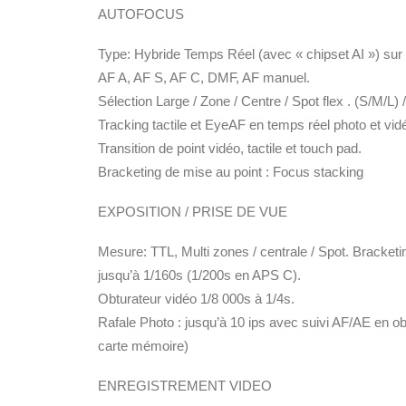
AUTOFOCUS
Type: Hybride Temps Réel (avec « chipset AI ») sur 
AF A, AF S, AF C, DMF, AF manuel.
Sélection Large / Zone / Centre / Spot flex . (S/M/L) /
Tracking tactile et EyeAF en temps réel photo et vid
Transition de point vidéo, tactile et touch pad.
Bracketing de mise au point : Focus stacking
EXPOSITION / PRISE DE VUE
Mesure: TTL, Multi zones / centrale / Spot. Bracketi
jusqu’à 1/160s (1/200s en APS C).
Obturateur vidéo 1/8 000s à 1/4s.
Rafale Photo : jusqu’à 10 ips avec suivi AF/AE en o
carte mémoire)
ENREGISTREMENT VIDEO