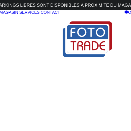
RKINGS LIBRES SONT DISPONIBLES À PROXIMITÉ DU MAGA
 MAGASIN
SERVICES
CONTACT
O
8-60mm Noir
A 7C II + 28-60mm Noir
SONY ALPHA
28-60mm N