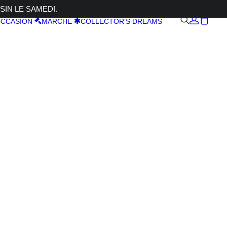
SIN LE SAMEDI.
CCASION
MARCHÉ
COLLECTOR’S DREAMS
 7C II +
oir