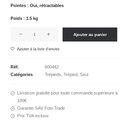
Pointes : Oui, rétractables
Poids : 1.5 kg
quantité
Ajouter au panier
de
N-
Ajouter à la liste d’envies
2204X
Réf.
600442
Catégories
Trépieds
,
Trépied
,
Sirui
Livraison gratuite pour toute commande supérieure à
100€
Garantie SAV Foto Trade
Prix TVA incluse