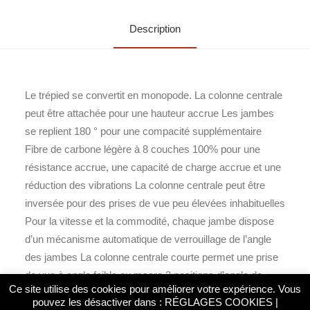
Description
Le trépied se convertit en monopode. La colonne centrale
peut être attachée pour une hauteur accrue Les jambes
se replient 180 ° pour une compacité supplémentaire
Fibre de carbone légère à 8 couches 100% pour une
résistance accrue, une capacité de charge accrue et une
réduction des vibrations La colonne centrale peut être
inversée pour des prises de vue peu élevées inhabituelles
Pour la vitesse et la commodité, chaque jambe dispose
d’un mécanisme automatique de verrouillage de l’angle
des jambes La colonne centrale courte permet une prise
de vue à angle faible ou macro 3 positions d’angle de
Ce site utilise des cookies pour améliorer votre expérience. Vous
jambe pour terrain accidenté Pieds inclinés rétractables
pouvez les désactiver dans :
RÉGLAGES COOKIES
|