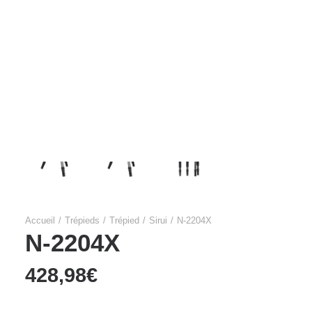
Films Couleur
Films Noir et Blanc
Appareil compact
Accueil
Trépieds
Trépied
Sirui
N-2204X
N-2204X
428,98
€