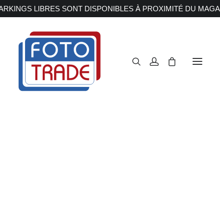
RKINGS LIBRES SONT DISPONIBLES À PROXIMITÉ DU MAGA
APPAREILS PHOTOS
Reflex
Hybride
Compact
Moyen format
OBJECTIFS
Canon
Nikon
Fujifilm
Sony
Irix
Olympus M.ZUIKO
Laowa