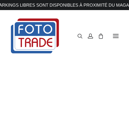
RKINGS LIBRES SONT DISPONIBLES À PROXIMITÉ DU MAGA
APPAREILS PHOTOS
Reflex
Hybride
Compact
Moyen format
OBJECTIFS
Canon
Nikon
Fujifilm
Sony
Irix
Olympus M.ZUIKO
Laowa