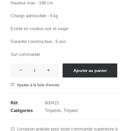
Hauteur max : 188 cm
Charge admissible : 4 kg
Existe en couleur noir et rouge
Garantie constructeur : 6 ans
Sur commande
quantité
Ajouter au panier
de
SIRUI
Ajouter à la liste d’envies
3T-
35K
Réf.
600415
Noir
Catégories
Trépieds
,
Trépied
Livraison gratuite pour toute commande supérieure à