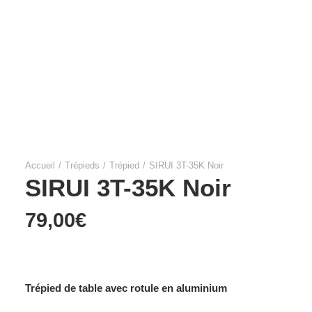
Films Couleur
Films Noir et Blanc
Appareil compact
Accueil
Trépieds
Trépied
SIRUI 3T-35K Noir
SIRUI 3T-35K Noir
79,00
€
Trépied de table avec rotule en aluminium