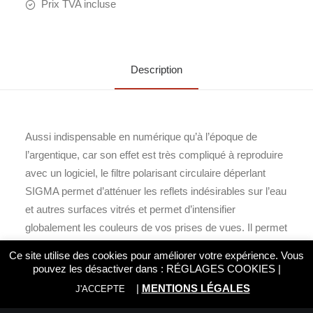
Prix TVA incluse
Description
Aussi indispensable en numérique qu’à l’époque de
l’argentique, car son effet est très compliqué à reproduire
avec un logiciel, le filtre polarisant circulaire déperlant
SIGMA permet d’atténuer les reflets indésirables sur l’eau
et autres surfaces vitrés et permet d’intensifier
globalement les couleurs de vos prises de vues. Il permet
également de protéger la lentille avant de votre objectif
Ce site utilise des cookies pour améliorer votre expérience. Vous
des traces de doigts, rayures ou encore des liquides et
pouvez les désactiver dans :
RÉGLAGES COOKIES
|
graisses qui se voient repoussées par son traitement
|
MENTIONS LÉGALES
J'ACCEPTE
déperlant.