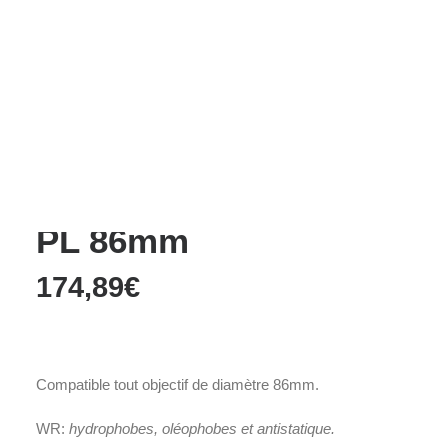
Films Couleur
Films Noir et Blanc
Appareil compact
Accueil
Accessoires
Filtre
Filtre WR CIRCULAR PL 86mm
Filtre WR CIRCULAR
PL 86mm
174,89
€
Compatible tout objectif de diamètre 86mm.
WR:
hydrophobes, oléophobes et a
ntistatique.