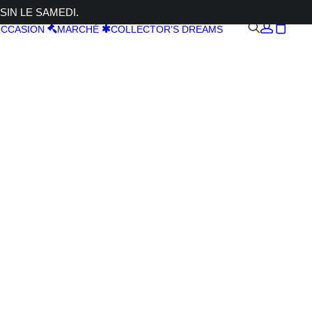
SIN LE SAMEDI.
CCASION
MARCHÉ
COLLECTOR’S DREAMS
re WR
 PL