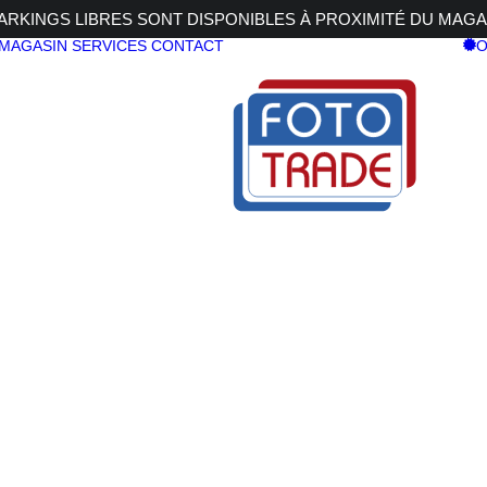
RKINGS LIBRES SONT DISPONIBLES À PROXIMITÉ DU MAGA
 MAGASIN
SERVICES
CONTACT
O
CULAR PL 105mm
LAR PL 105mm
SIGMA filt
CIRCULAR