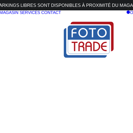
RKINGS LIBRES SONT DISPONIBLES À PROXIMITÉ DU MAGA
 MAGASIN
SERVICES
CONTACT
O
DN ART p.SONY E
RT p.SONY E
SIGMA 50m
DG DN ART