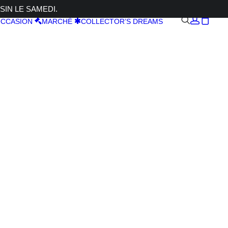
SIN LE SAMEDI.
CCASION
MARCHÉ
COLLECTOR’S DREAMS
m 2,0
 p.SONY