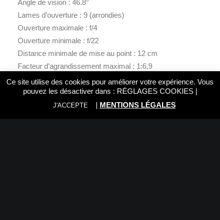
Angle de vision : 46.8°
Lames d’ouverture : 9 (arrondies)
Ouverture maximale : f/4
Ouverture minimale : f/22
Distance minimale de mise au point : 12 cm
Facteur d’agrandissement maximal : 1:6,9
Taille du filtre:φ58mm
Ce site utilise des cookies pour améliorer votre expérience. Vous
pouvez les désactiver dans :
RÉGLAGES COOKIES
|
Monture : Sony E
Dimensions : φ70mm×68mm
|
MENTIONS LÉGALES
J'ACCEPTE
Poids : 350 grammes
Contenu
SIGMA 17mm F/4 DG DN Sony E-mount
Capuchon d’objectif en métal magnétique
Capuchon d’objectif
Capuchon d’objectif 55mm
Capuchon d’objectif arrière