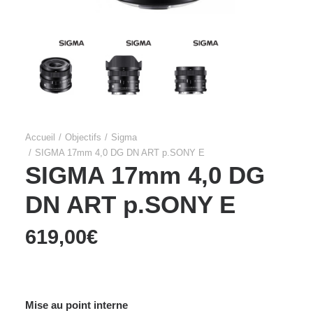
Accueil
Objectifs
Sigma
SIGMA 17mm 4,0 DG DN ART p.SONY E
SIGMA 17mm 4,0 DG
DN ART p.SONY E
619,00
€
Mise au point interne