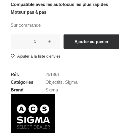
Compatible avec les autofocus les plus rapides
Moteur pas à pas
Sur commande
quantité
Ajouter au panier
de
SIGMA
Ajouter à la liste d’envies
17mm
4,0
Réf.
251961
DG
Catégories
Objectifs
,
Sigma
DN
Brand
Sigma
ART
p.SONY
E