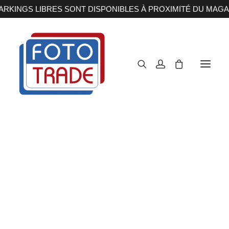
RKINGS LIBRES SONT DISPONIBLES À PROXIMITÉ DU MAGA
APPAREILS PHOTOS
Reflex
Hybride
Compact
Moyen format
OBJECTIFS
Canon
Nikon
Fujifilm
Sony
Irix
Olympus M.ZUIKO
Laowa