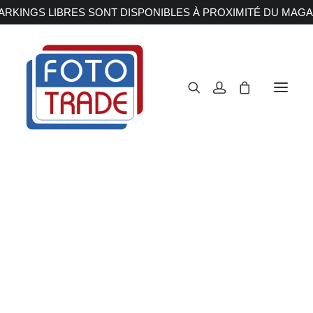
RKINGS LIBRES SONT DISPONIBLES À PROXIMITÉ DU MAGA
APPAREILS PHOTOS
Reflex
Hybride
Compact
Moyen format
OBJECTIFS
Canon
Nikon
Fujifilm
Sony
Irix
Olympus M.ZUIKO
Laowa