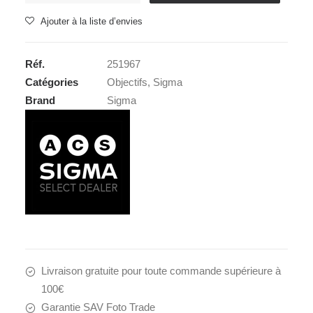
SIGMA
Ajouter à la liste d’envies
100-
400
Réf.
251967
5-
Catégories
Objectifs
,
Sigma
6.3
Brand
Sigma
DG
DN
OS
C
Fuji
X
Livraison gratuite pour toute commande supérieure à
100€
Garantie SAV Foto Trade