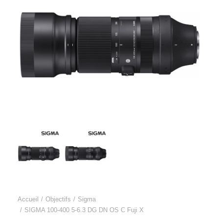
Accueil
Objectifs
Sigma
SIGMA 100-400 5-6.3 DG DN OS C Fuji X