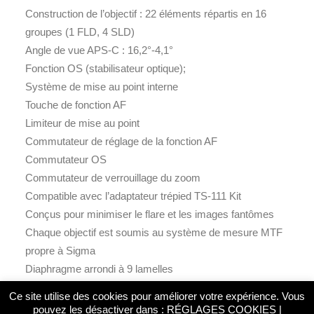
Construction de l’objectif : 22 éléments répartis en 16
groupes (1 FLD, 4 SLD)
Angle de vue APS-C : 16,2°-4,1°
Fonction OS (stabilisateur optique);
Système de mise au point interne
Touche de fonction AF
Limiteur de mise au point
Commutateur de réglage de la fonction AF
Commutateur OS
Commutateur de verrouillage du zoom
Compatible avec l’adaptateur trépied TS-111 Kit
Conçus pour minimiser le flare et les images fantômes
Chaque objectif est soumis au système de mesure MTF
propre à Sigma
Diaphragme arrondi à 9 lamelles
Ce site utilise des cookies pour améliorer votre expérience. Vous
pouvez les désactiver dans :
RÉGLAGES COOKIES
|