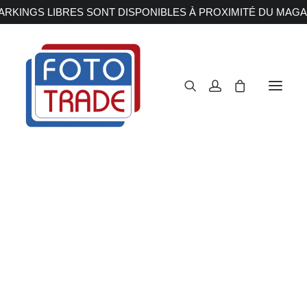
RKINGS LIBRES SONT DISPONIBLES À PROXIMITÉ DU MAGA
APPAREILS PHOTOS
Reflex
Hybride
Compact
Moyen format
OBJECTIFS
Canon
Nikon
Fujifilm
Sony
Irix
Olympus M.ZUIKO
POLAROID 600
Laowa