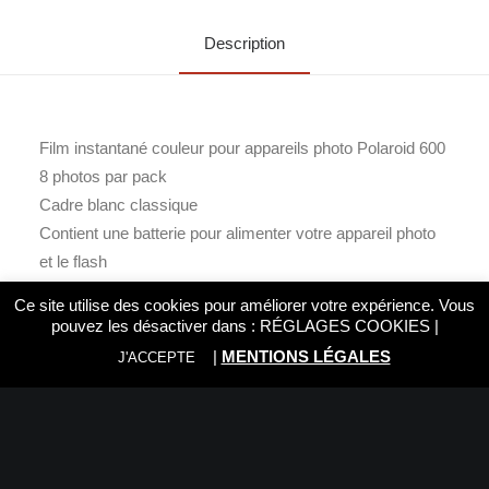
Description
Film instantané couleur pour appareils photo Polaroid 600
8 photos par pack
Cadre blanc classique
Contient une batterie pour alimenter votre appareil photo
et le flash
Format : 107 mm x 88 mm
Ce site utilise des cookies pour améliorer votre expérience. Vous
Dimensions de l’image: 79 mm x 79 mm
pouvez les désactiver dans :
RÉGLAGES COOKIES
|
Temps de développement : 10 à 15 minutes
|
MENTIONS LÉGALES
J'ACCEPTE