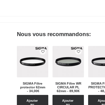
Olympus M.Zuiko Digital ED 17 mm F/1.2 PRO
Nous vous recommandons:
SIGMA Filtre
SIGMA Filtre WR
SIGMA Fi
protector 62mm
CIRCULAR PL
PROTECT
34,00
€
62mm
89,90
€
48
Ajouter 
Ajouter 
Ajout
au 
au 
au