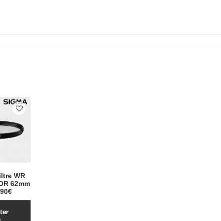
ltre WR
OR 62mm
,90
€
er 
 