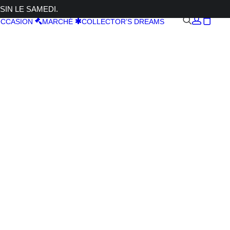
SIN LE SAMEDI.
CCASION
MARCHÉ
COLLECTOR’S DREAMS
7 1,2
IKO