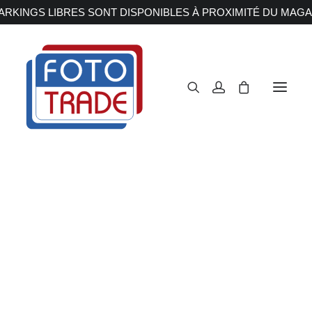
RKINGS LIBRES SONT DISPONIBLES À PROXIMITÉ DU MAGA
APPAREILS PHOTOS
Reflex
Hybride
Compact
Moyen format
OBJECTIFS
Canon
Nikon
Fujifilm
Sony
Irix
Olympus M.ZUIKO
Laowa