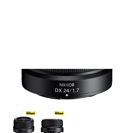
Films Couleur
Films Noir et Blanc
Appareil compact