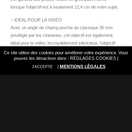
lorsque l’objectif est à seulement 12,4 cm de votre sujet.
– IDÉAL POUR LA VIDÉO
Avec un angle de champ proche du classique 35 mm
privilégié par les cinéastes, cet objectif est également
idéal pour la vidéo. Incroyablement silencieux, l’objectif
élimine aussi le focus breathing.
Ce site utilise des cookies pour améliorer votre expérience. Vous
pouvez les désactiver dans :
RÉGLAGES COOKIES
|
– LÉGER, COMPACT ET PROTÉGÉ
|
MENTIONS LÉGALES
J'ACCEPTE
Un poids plume d’environ 135 g avec un barillet protégé
contre les poussières et l’intrusion d’eau (L’objectif n’est
pas garanti comme étant protégé contre les poussières et
l’intrusion d’eau dans toutes les situations, ni en toutes
circonstances.)
– PARASOLEIL FOURNI (COMPATIBLE AVEC LES
FILTRES)
Parasoleil élégant qui s’accorde parfaitement à l’appareil