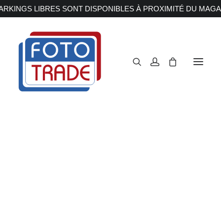
RKINGS LIBRES SONT DISPONIBLES À PROXIMITÉ DU MAGA
APPAREILS PHOTOS
Reflex
Hybride
Compact
Moyen format
OBJECTIFS
Canon
Nikon
Fujifilm
Sony
Irix
Olympus M.ZUIKO
Laowa