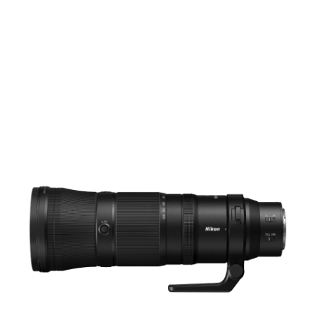
Films Couleur
Films Noir et Blanc
Appareil compact