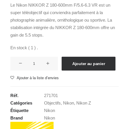
Le Nikon NIKKOR Z 180-600mm F/5.6-6.3 VR est un
super téléobjectif qui conviendra parfaitement à la
photographie animalière, ornithologique ou sportive. La
stabilisation intégrée du NIKKOR Z 180-600mm offre un
gain de 5.5 stops.
En stock ( 1 ) .
quantité
Ajouter au panier
de
NIKON
Ajouter à la liste d’envies
Z
180-
Réf.
271701
600mm
Catégories
Objectifs
,
Nikon
,
Nikon Z
5,6-
Étiquette
Nikon
6,3
Brand
Nikon
VR