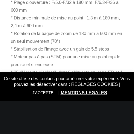
* Plage d’ouverture : F/5.6-F/32 à 180 mm, F/6.3-F/36 à
600 mm
* Distance minimale de mise au point : 1,3 m à 180 mm,
2,4 m à 600 mm
* Rotation de la bague de zoom de 180 mm à 600 mm en
un seul mouvement (70°)
* Stabilisation de l’image avec un gain de 5,5 stops
* Moteur pas à pas (STM) pour une mise au point rapide,
précise et silencieuse
* 25 éléments d’objectif, dont 6 éléments en verre ED et 1
Ce site utilise des cookies pour améliorer votre expérience. Vous
élément asphérique
pouvez les désactiver dans :
RÉGLAGES COOKIES
|
* Résistant à l’eau et à la poussière avec un revêtement
|
MENTIONS LÉGALES
J'ACCEPTE
de la lentille frontale en fluorine
* Monture : Nikon Z, format FX
* Taille du filtre : 95mm
* Dimensions (lxØ) : 315,5mm x 110mm
* Poids : 1955 grammes