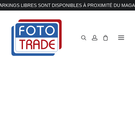
RKINGS LIBRES SONT DISPONIBLES À PROXIMITÉ DU MAGA
APPAREILS PHOTOS
Reflex
Hybride
Compact
Moyen format
OBJECTIFS
Canon
Nikon
Fujifilm
Sony
Irix
Olympus M.ZUIKO
Laowa