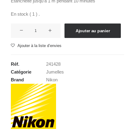
Étanchéité jusqu’à 1 m pendant 10 minutes
En stock ( 1 ) .
quantité
Ajouter au panier
de
NIKON
Ajouter à la liste d’envies
SPORTSTAR
EX
Réf.
241428
II
Catégorie
Jumelles
8x25
Brand
Nikon