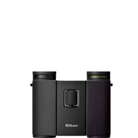
Films Couleur
Films Noir et Blanc
Appareil compact