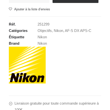
de
NIKON
Ajouter à la liste d’envies
AF-
P
Réf.
251299
DX
Catégories
Objectifs
,
Nikon
,
AF-S DX APS-C
10-
Étiquette
Nikon
20mm
Brand
Nikon
f/4.5-
5.6G
VR
Livraison gratuite pour toute commande supérieure à
100€