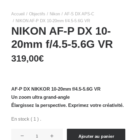
Accueil
Objectifs
Nikon
AF-S DX APS-C
NIKON AF-P DX 10-20mm f/4.5-5.6G VR
NIKON AF-P DX 10-
20mm f/4.5-5.6G VR
319,00
€
AF-P DX NIKKOR 10-20mm f/4.5-5.6G VR
Un zoom ultra grand-angle
Élargissez la perspective. Exprimez votre créativité.
En stock ( 1 ) .
quantité
Ajouter au panier