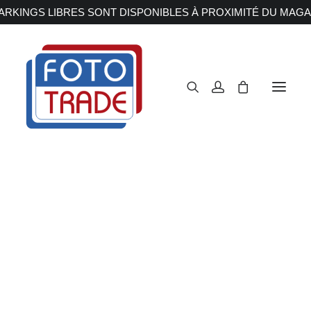
RKINGS LIBRES SONT DISPONIBLES À PROXIMITÉ DU MAGA
APPAREILS PHOTOS
Reflex
Hybride
Compact
Moyen format
OBJECTIFS
Canon
Nikon
Fujifilm
Sony
Irix
Olympus M.ZUIKO
Laowa