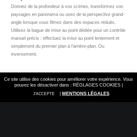
Donnez de la profondeur à vos scènes, transformez vos
paysages en panorama ou usez de la perspective grand-
angle lorsque vous filmez dans des espaces réduits.
Utilisez la bague de mise au point dédiée pour un contrôle
manuel précis : effectuez la mise au point lentement et
simplement du premier plan à l’arrière-plan. Ou
inversement.
Ce site utilise des cookies pour améliorer votre expérience. Vous
Format: DX
pouvez les désactiver dans :
RÉGLAGES COOKIES
|
Focale: 10–20 mm
|
MENTIONS LÉGALES
J'ACCEPTE
Ouverture maximale: f/4.5 à 5.6
Ouverture minimale: f/22 à 29 L’ouverture minimale
affichée dépend de la valeur d’incrémentation de
l’exposition sélectionnée sur l’appareil photo.
Construction optique: 14 lentilles en 11 groupes (dont trois
lentilles asphériques)