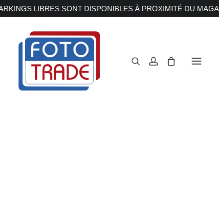
RKINGS LIBRES SONT DISPONIBLES À PROXIMITÉ DU MAGA
APPAREILS PHOTOS
Reflex
Hybride
Compact
Moyen format
OBJECTIFS
Canon
Nikon
Fujifilm
Sony
Irix
Olympus M.ZUIKO
Laowa