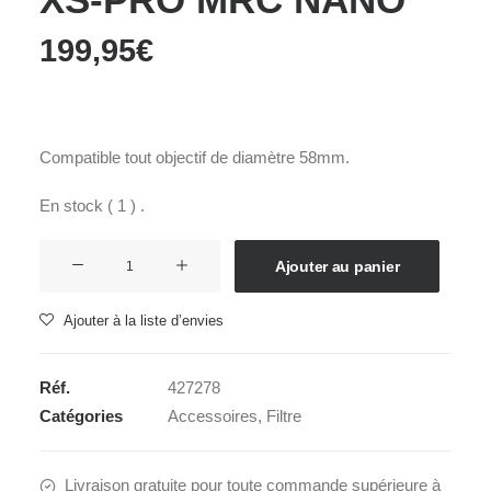
199,95
€
Compatible tout objectif de diamètre 58mm.
En stock ( 1 ) .
quantité
Ajouter au panier
de
B+W
Ajouter à la liste d’envies
ND-
VARIO
Réf.
427278
58mm
Catégories
Accessoires
,
Filtre
XS-
PRO
MRC
Livraison gratuite pour toute commande supérieure à