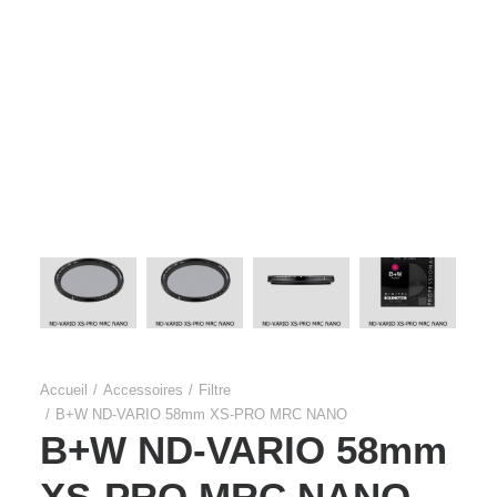
Films Couleur
Films Noir et Blanc
Appareil compact
Accueil
Accessoires
Filtre
B+W ND-VARIO 58mm XS-PRO MRC NANO
B+W ND-VARIO 58mm
XS-PRO MRC NANO