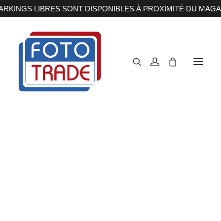
RKINGS LIBRES SONT DISPONIBLES À PROXIMITÉ DU MAGA
APPAREILS PHOTOS
Reflex
Hybride
Compact
Moyen format
OBJECTIFS
Canon
Nikon
Fujifilm
Sony
Irix
Olympus M.ZUIKO
Laowa