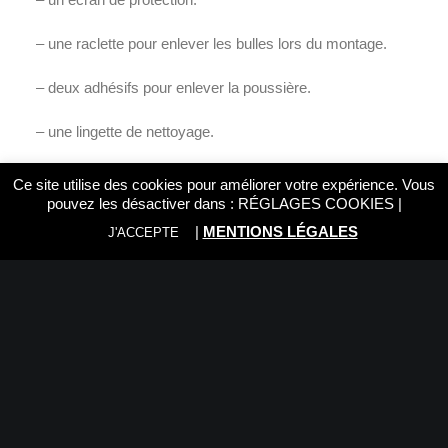
– une raclette pour enlever les bulles lors du montage.
– deux adhésifs pour enlever la poussière.
– une lingette de nettoyage.
– un tissu microfibre.
Ce site utilise des cookies pour améliorer votre expérience. Vous
pouvez les désactiver dans :
RÉGLAGES COOKIES
|
|
MENTIONS LÉGALES
J'ACCEPTE