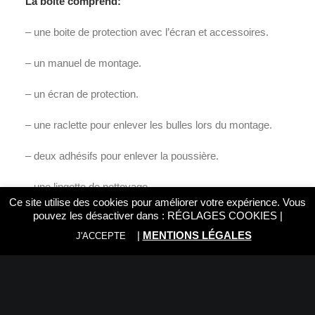
La boite comprend:
– une boite de protection avec l’écran et accessoires.
– un manuel de montage.
– un écran de protection.
– une raclette pour enlever les bulles lors du montage.
– deux adhésifs pour enlever la poussière.
– une lingette de nettoyage.
Ce site utilise des cookies pour améliorer votre expérience. Vous
pouvez les désactiver dans :
RÉGLAGES COOKIES
|
– un tissu microfibre.
|
MENTIONS LÉGALES
J'ACCEPTE