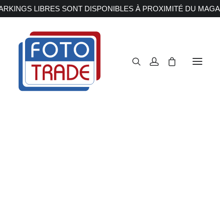
RKINGS LIBRES SONT DISPONIBLES À PROXIMITÉ DU MAGA
APPAREILS PHOTOS
Reflex
Hybride
Compact
Moyen format
OBJECTIFS
Canon
Nikon
Fujifilm
Sony
Irix
Olympus M.ZUIKO
Laowa