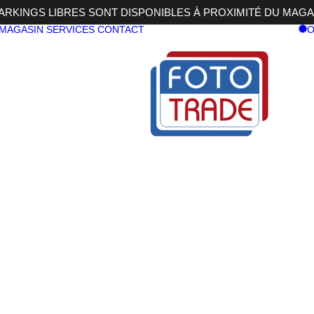
RKINGS LIBRES SONT DISPONIBLES À PROXIMITÉ DU MAGA
 MAGASIN
SERVICES
CONTACT
O
AWW II
RUNNER BP 450 AWW II
PRO RUNN
450 AWW II