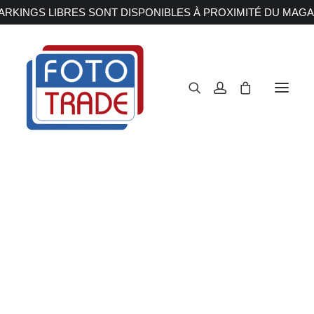
RKINGS LIBRES SONT DISPONIBLES À PROXIMITÉ DU MAGA
APPAREILS PHOTOS
Reflex
Hybride
Compact
Moyen format
OBJECTIFS
Canon
Nikon
Fujifilm
Sony
Irix
Olympus M.ZUIKO
Laowa