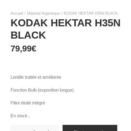
Accueil
Matériel Argentique
KODAK HEKTAR H35N BLACK
KODAK HEKTAR H35N
BLACK
79,99
€
Lentille traitée et améliorée
Fonction Bulb (exposition longue)
Filtre étoilé intégré
En stock .
quantité