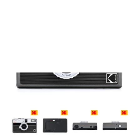
Films Couleur
Films Noir et Blanc
Appareil compact