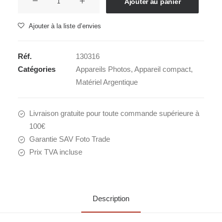
Ajouter au panier
de
KODAK
Ajouter à la liste d’envies
HEKTAR
H35N
Réf.
130316
BLACK
Catégories
Appareils Photos
,
Appareil compact
,
Matériel Argentique
Livraison gratuite pour toute commande supérieure à
100€
Garantie SAV Foto Trade
Prix TVA incluse
Description