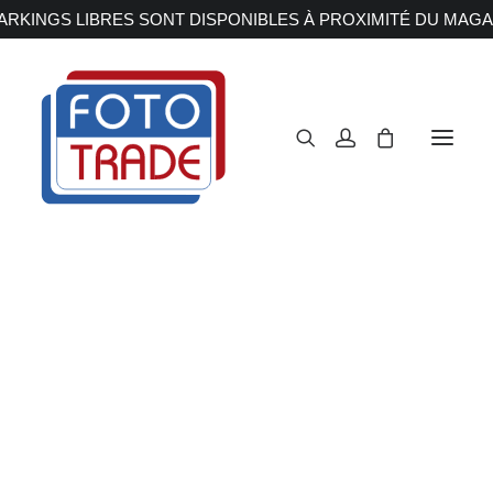
RKINGS LIBRES SONT DISPONIBLES À PROXIMITÉ DU MAGA
APPAREILS PHOTOS
Reflex
Hybride
Compact
Moyen format
OBJECTIFS
Canon
Nikon
Fujifilm
Sony
Irix
NIKON HB-39
Olympus M.ZUIKO
Laowa