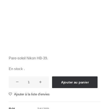
Films Couleur
Films Noir et Blanc
Appareil compact
Accueil
Accessoires
Pare-soleil
NIKON HB-39
NIKON HB-39
32,00
€
Pare-soleil Nikon HB-39.
En stock .
quantité
Ajouter au panier
de
NIKON
Ajouter à la liste d’envies
HB-
39