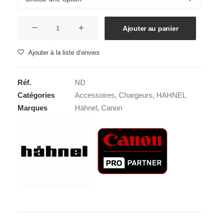
quantité
Ajouter au panier
de
HAHNEL
Ajouter à la liste d’envies
PROCUBE
3
Réf.
ND
Catégories
Accessoires
,
Chargeurs
,
HAHNEL
Marques
Hähnel
,
Canon