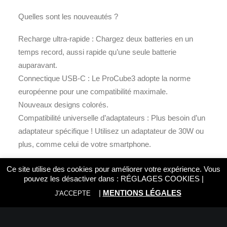
Quelles sont les nouveautés ?
Recharge ultra-rapide : Chargez deux batteries en un
temps record, aussi rapide qu’une seule batterie
auparavant.
Connectique USB-C : Le ProCube3 adopte la norme
européenne pour une compatibilité maximale.
Nouveaux designs colorés.
Compatibilité universelle d’adaptateurs : Plus besoin d’un
adaptateur spécifique ! Utilisez un adaptateur de 30W ou
plus, comme celui de votre smartphone.
Les atouts du ProCube2… et bien plus encore !
Ce site utilise des cookies pour améliorer votre expérience. Vous
pouvez les désactiver dans :
RÉGLAGES COOKIES
|
Le ProCube3 conserve les caractéristiques
|
MENTIONS LÉGALES
J'ACCEPTE
exceptionnelles de son prédécesseur, avec des
fonctionnalités supplémentaires pour simplifier votre