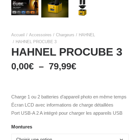
Accueil
Accessoires
Chargeurs
HAHNEL
HAHNEL PROCUBE 3
HAHNEL PROCUBE 3
Plage
0,00
€
–
79,99
€
de
prix :
0,00€
à
79,99€
Charge 1 ou 2 batteries d’appareil photo en même temps
Écran LCD avec informations de charge détaillées
Port USB-A 2 A intégré pour charger les appareils USB
Montures