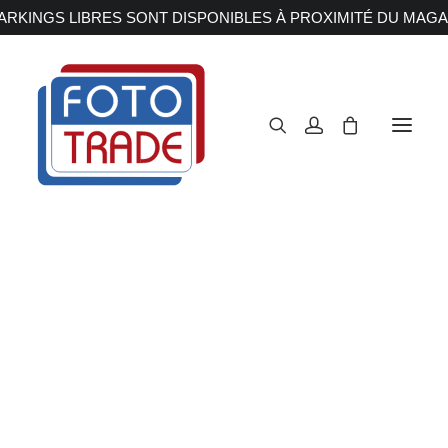
RKINGS LIBRES SONT DISPONIBLES À PROXIMITÉ DU MAGA
APPAREILS PHOTOS
Reflex
Hybride
Compact
Moyen format
OBJECTIFS
Canon
Nikon
Fujifilm
Sony
Irix
Olympus M.ZUIKO
Laowa