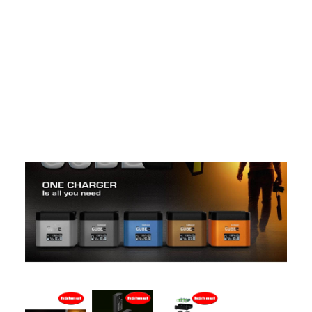
Films Couleur
Films Noir et Blanc
Appareil compact