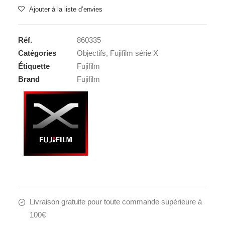
FUJI
Ajouter à la liste d’envies
XF
2X
Réf.
860335
TC
Catégories
Objectifs
,
Fujifilm série X
WR
Étiquette
Fujifilm
Brand
Fujifilm
Livraison gratuite pour toute commande supérieure à
100€