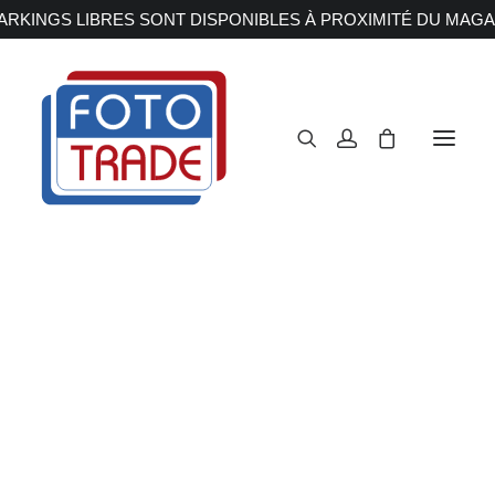
RKINGS LIBRES SONT DISPONIBLES À PROXIMITÉ DU MAGA
APPAREILS PHOTOS
Reflex
Hybride
Compact
Moyen format
OBJECTIFS
Canon
Nikon
Fujifilm
Sony
Irix
Olympus M.ZUIKO
Laowa