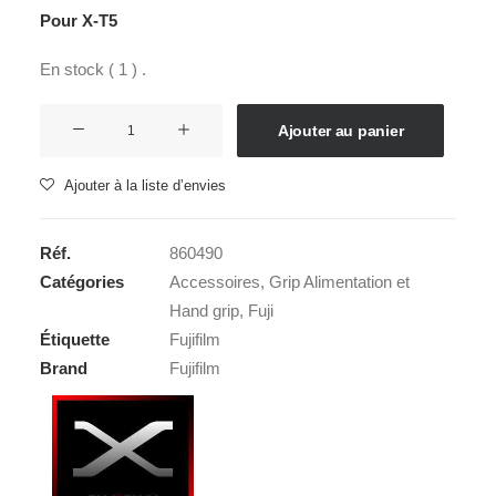
Pour X-T5
En stock ( 1 ) .
quantité
Ajouter au panier
de
FUJI
Ajouter à la liste d’envies
MHG-
XT5
Réf.
860490
Catégories
Accessoires
,
Grip Alimentation et
Hand grip
,
Fuji
Étiquette
Fujifilm
Brand
Fujifilm