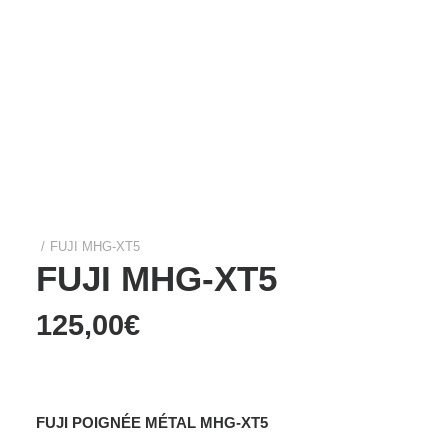
Films Couleur
Films Noir et Blanc
Appareil compact
Accueil
Accessoires
Grip Alimentation et Hand grip
Fuji
FUJI MHG-XT5
FUJI MHG-XT5
125,00
€
FUJI POIGNÉE MÉTAL MHG-XT5