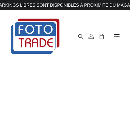
RKINGS LIBRES SONT DISPONIBLES À PROXIMITÉ DU MAGA
APPAREILS PHOTOS
Reflex
Hybride
Compact
Moyen format
OBJECTIFS
Canon
Nikon
Fujifilm
Sony
Irix
Olympus M.ZUIKO
Laowa