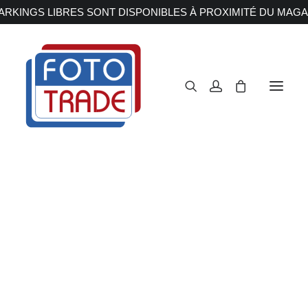
RKINGS LIBRES SONT DISPONIBLES À PROXIMITÉ DU MAGA
APPAREILS PHOTOS
Reflex
Hybride
Compact
Moyen format
OBJECTIFS
Canon
Nikon
Fujifilm
Sony
Irix
Olympus M.ZUIKO
Laowa