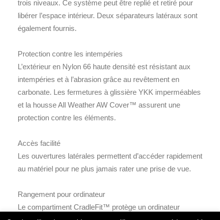
trois niveaux. Ce système peut être replié et retiré pour
libérer l’espace intérieur. Deux séparateurs latéraux sont
également fournis.
Protection contre les intempéries
L’extérieur en Nylon 66 haute densité est résistant aux
intempéries et à l’abrasion grâce au revêtement en
carbonate. Les fermetures à glissière YKK imperméables
et la housse All Weather AW Cover™ assurent une
protection contre les éléments.
Accès facilité
Les ouvertures latérales permettent d’accéder rapidement
au matériel pour ne plus jamais rater une prise de vue.
Rangement pour ordinateur
Le compartiment CradleFit™ protège un ordinateur
portable 15” sans qu’il ne touche le fond du sac.