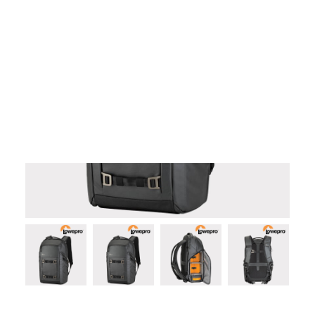
Films Couleur
Films Noir et Blanc
Appareil compact