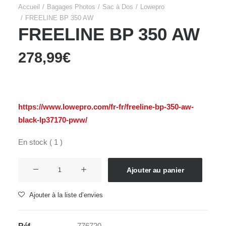
Accueil
Bagages Photos
Sac à Dos
Lowepro
FREELINE BP 350 AW
FREELINE BP 350 AW
278,99
€
https://www.lowepro.com/fr-fr/freeline-bp-350-aw-
black-lp37170-pww/
En stock ( 1 )
quantité
Ajouter au panier
de
FREELINE
Ajouter à la liste d’envies
BP
350
Réf.
776720