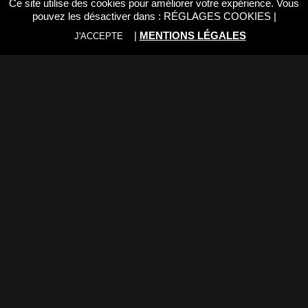
Ce site utilise des cookies pour améliorer votre expérience. Vous
pouvez les désactiver dans :
RÉGLAGES COOKIES
|
Le sac à dos FreeLine est doté de notre nouveau
|
MENTIONS LÉGALES
J'ACCEPTE
système de séparateurs internes modulables
QuickShelf™, de matériaux résistants aux intempéries et
aux abrasions, de deux accès latéraux et d’un
compartiment dédié pour ordinateur portable.
Matériaux
Nylon haut de gamme et revêtement en carbonate .
Dimensions externes : 29.3 x 48.7 x 20.8 cm
Dimensions internes : 25.5 x 47 x 18 cm
Poids : 1.86 kg
Compartiment PC 15″ 25 x 1.5 x 40 cm