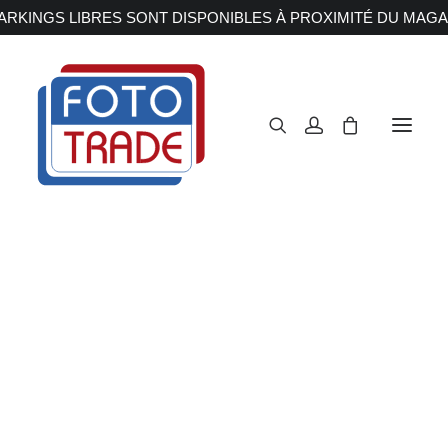
RKINGS LIBRES SONT DISPONIBLES À PROXIMITÉ DU MAGA
APPAREILS PHOTOS
Reflex
Hybride
Compact
Moyen format
OBJECTIFS
Canon
Nikon
Fujifilm
Sony
Irix
Olympus M.ZUIKO
Laowa