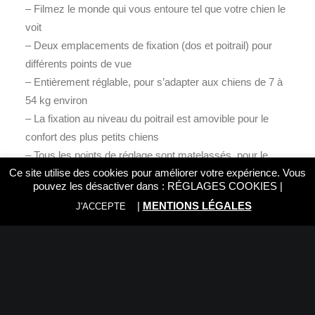
– Filmez le monde qui vous entoure tel que votre chien le
voit
– Deux emplacements de fixation (dos et poitrail) pour
différents points de vue
– Entièrement réglable, pour s’adapter aux chiens de 7 à
54 kg environ
– La fixation au niveau du poitrail est amovible pour le
confort des plus petits chiens
– Tous les points de réglage sont matelassés, pour le
Ce site utilise des cookies pour améliorer votre expérience. Vous
confort de votre chien
pouvez les désactiver dans :
RÉGLAGES COOKIES
|
– Le matériau résistant à l’eau et lavable se prête à toutes
|
MENTIONS LÉGALES
J'ACCEPTE
les activités aquatiques et tous les jeux dans la boue
– Les bases à déclenchement rapide permettent de fixer
et de retirer facilement la caméra
– Comprend une dragonne de caméra pour sécuriser
encore plus votre GoPro