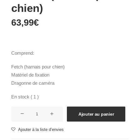
chien)
63,99
€
Comprend:
Fetch (harnais pour chien)
Matériel de fixation
Dragonne de caméra
En stock ( 1 )
quantité
Ajouter au panier
de
FETCH
Ajouter à la liste d’envies
(harnais