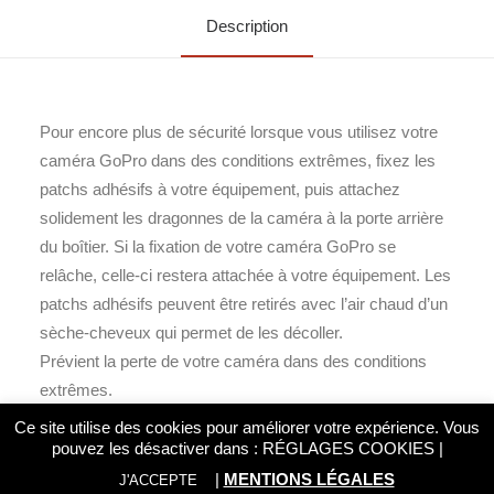
Description
Pour encore plus de sécurité lorsque vous utilisez votre
caméra GoPro dans des conditions extrêmes, fixez les
patchs adhésifs à votre équipement, puis attachez
solidement les dragonnes de la caméra à la porte arrière
du boîtier. Si la fixation de votre caméra GoPro se
relâche, celle-ci restera attachée à votre équipement. Les
patchs adhésifs peuvent être retirés avec l’air chaud d’un
sèche-cheveux qui permet de les décoller.
Prévient la perte de votre caméra dans des conditions
extrêmes.
Placez des patchs adhésifs facilement sur tout un
Ce site utilise des cookies pour améliorer votre expérience. Vous
éventail d’équipements.
pouvez les désactiver dans :
RÉGLAGES COOKIES
|
Comprend cinq patchs adhésifs et cinq dragonnes de
|
MENTIONS LÉGALES
J'ACCEPTE