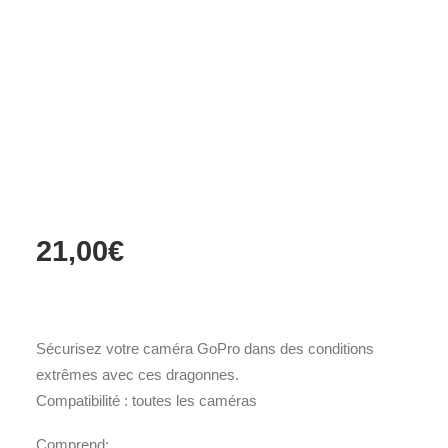
Films Couleur
Films Noir et Blanc
Appareil compact
Accueil
Accessoires
Dragonnes de caméra
Dragonnes de caméra
21,00
€
Sécurisez votre caméra GoPro dans des conditions
extrêmes avec ces dragonnes.
Compatibilité : toutes les caméras
Comprend: