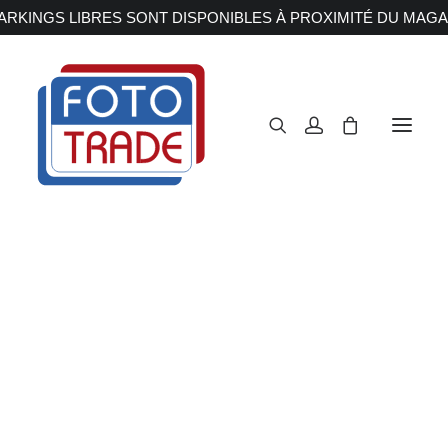
RKINGS LIBRES SONT DISPONIBLES À PROXIMITÉ DU MAGA
APPAREILS PHOTOS
Reflex
Hybride
Compact
Moyen format
OBJECTIFS
Canon
Nikon
Fujifilm
Sony
Irix
Olympus M.ZUIKO
Laowa