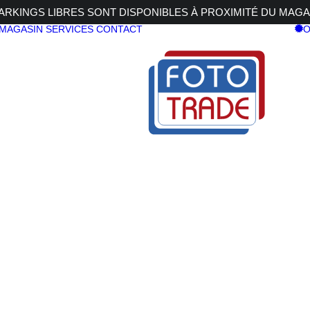
RKINGS LIBRES SONT DISPONIBLES À PROXIMITÉ DU MAGA
 MAGASIN
SERVICES
CONTACT
O
 P1 + Quick Set Device C
NOBALL P1 + Quick Set Device Classic
ARCA-SWI
MONOBALL