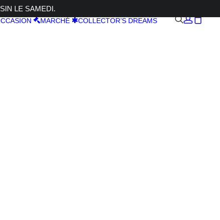
SIN LE SAMEDI.
CCASION
MARCHÉ
COLLECTOR’S DREAMS
lassic
SS
 P1 +