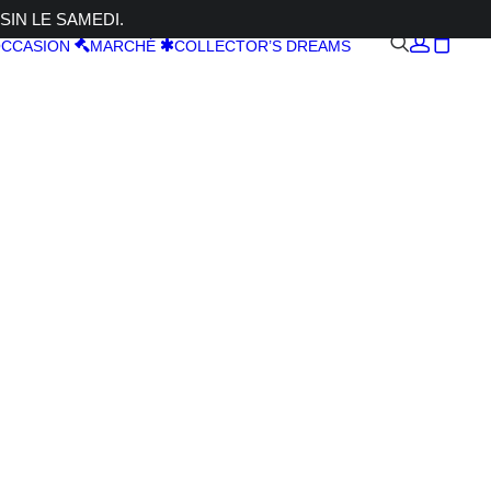
SIN LE SAMEDI.
CCASION
MARCHÉ
COLLECTOR’S DREAMS
S D4 +
ide