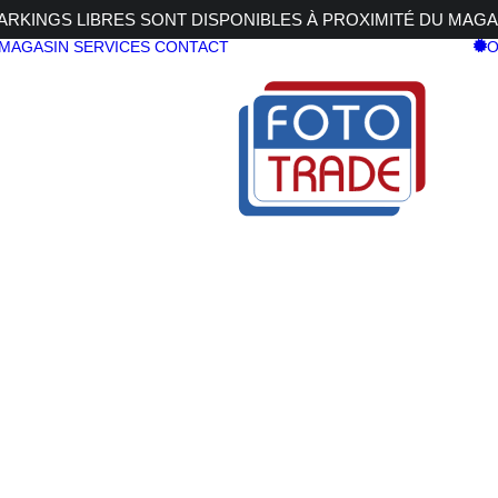
RKINGS LIBRES SONT DISPONIBLES À PROXIMITÉ DU MAGA
 MAGASIN
SERVICES
CONTACT
O
au rapide classic
 Plateau rapide classic
ARCA-SWIS
Plateau rap