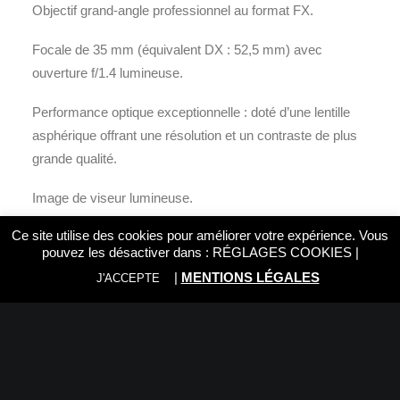
Objectif grand-angle professionnel au format FX.
Focale de 35 mm (équivalent DX : 52,5 mm) avec
ouverture f/1.4 lumineuse.
Performance optique exceptionnelle : doté d’une lentille
asphérique offrant une résolution et un contraste de plus
grande qualité.
Image de viseur lumineuse.
Ce site utilise des cookies pour améliorer votre expérience. Vous
Le traitement nanocristal réduit les images parasites et
pouvez les désactiver dans :
RÉGLAGES COOKIES
|
les reflets.
|
MENTIONS LÉGALES
J'ACCEPTE
Diaphragme circulaire à neuf lamelles pour obtenir très
facilement des flous d’arrière-plan (« bokeh »).
Moteur SWM (Silent Wave Motor) pour un autofocus
silencieux et précis.