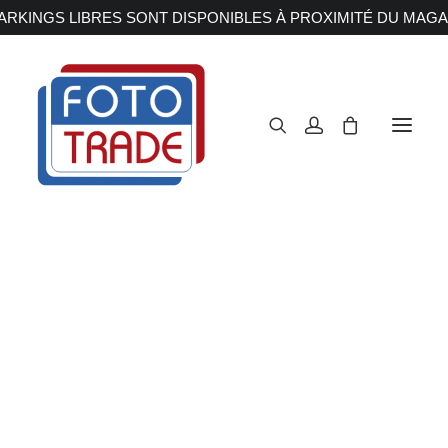
RKINGS LIBRES SONT DISPONIBLES À PROXIMITÉ DU MAGA
APPAREILS PHOTOS
Reflex
Hybride
Compact
Moyen format
OBJECTIFS
Canon
Nikon
Fujifilm
Sony
Irix
Olympus M.ZUIKO
Laowa